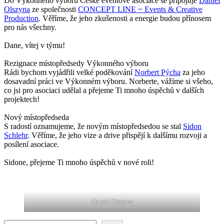
Do Výkonného výboru České eventové asociace se připojuje
Daniel
Olszyna
ze společnosti
CONCEPT LINE ~ Events & Creative
Production
. Věříme, že jeho zkušenosti a energie budou přínosem
pro nás všechny.
Dane, vítej v týmu!
Rezignace místopředsedy Výkonného výboru
Rádi bychom vyjádřili velké poděkování
Norbert Pýcha
za jeho
dosavadní práci ve Výkonném výboru. Norberte, vážíme si všeho,
co jsi pro asociaci udělal a přejeme Ti mnoho úspěchů v dalších
projektech!
Nový místopředseda
S radostí oznamujeme, že novým místopředsedou se stal
Sidon
Schlehr
. Věříme, že jeho vize a drive přispějí k dalšímu rozvoji a
posílení asociace.
Sidone, přejeme Ti mnoho úspěchů v nové roli!
Daniel Olszyna
Hledat