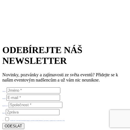
Česká eventová asociace z.s.
Salvátorská 931/8
110 00 Praha 1 – Staré Město
E-mail:
info@c-e-a.cz
IČO:
063 99 304
DIČ: CZ063 99 304
ODEBÍREJTE NÁŠ
NEWSLETTER
Novinky, pozvánky a zajímavosti ze světa eventů? Přidejte se k
našim eventovým nadšencům a už vám nic neunikne.
Jméno *
E-mail *
Společnost *
Zpráva
*
*
Souhlasím s uložením kontaktních údajů za účelem zasílání informací, pozvánek a zajímavostí z eventového světa.
ODESLAT