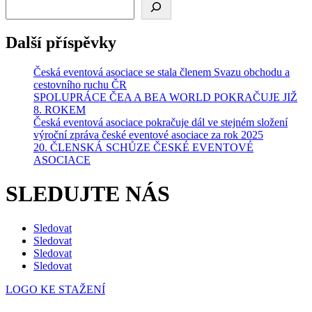
Další příspěvky
Česká eventová asociace se stala členem Svazu obchodu a
cestovního ruchu ČR
SPOLUPRÁCE ČEA A BEA WORLD POKRAČUJE JIŽ
8. ROKEM
Česká eventová asociace pokračuje dál ve stejném složení
výroční zpráva české eventové asociace za rok 2025
20. ČLENSKÁ SCHŮZE ČESKÉ EVENTOVÉ
ASOCIACE
SLEDUJTE NÁS
Sledovat
Sledovat
Sledovat
Sledovat
LOGO KE STAŽENÍ