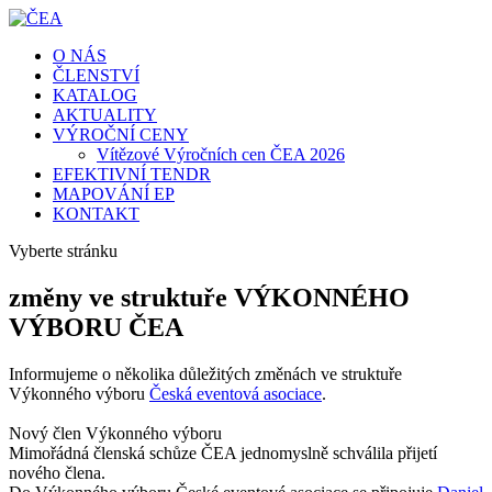
O NÁS
ČLENSTVÍ
KATALOG
AKTUALITY
VÝROČNÍ CENY
Vítězové Výročních cen ČEA 2026
EFEKTIVNÍ TENDR
MAPOVÁNÍ EP
KONTAKT
Vyberte stránku
změny ve struktuře VÝKONNÉHO
VÝBORU ČEA
Informujeme o několika důležitých změnách ve struktuře
Výkonného výboru
Česká eventová asociace
.
Nový člen Výkonného výboru
Mimořádná členská schůze ČEA jednomyslně schválila přijetí
nového člena.