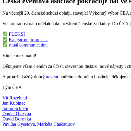
Česká eventová asociace pokračuje dál ve 
Na včerejší 20. členské schůzi obhájil stávající Výkonný výbor ČEA s
Velkou radost nám udělalo také rozšíření členské základny. Do ČEA js
FLEKSI
Kangaroo group, a.s.
ritual communication
Vítejte mezi námi!
Děkujeme všem členům za účast, otevřenou diskusi, nové nápady i chuť
A protože každý dobrý
#event
potřebuje dobrého hostitele, děkujem
Tým ČEA
Vít Rozehnal
Jan Kubinec
Sidon Schlehr
Daniel Olszyna
David Borovka
Pavlína Kyselová
,
Markéta Chačaturov