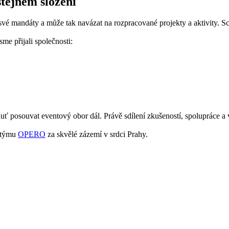
stejném složení
vé mandáty a může tak navázat na rozpracované projekty a aktivity. Sc
me přijali společnosti:
 posouvat eventový obor dál. Právě sdílení zkušeností, spolupráce a vz
e týmu
OPERO
za skvělé zázemí v srdci Prahy.