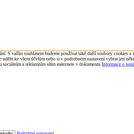
ní. S vaším souhlasem budeme používat také další soubory cookies a zp
ůžete udělit ke všem účelům nebo si v podrobném nastavení vybrat jen n
u sociálním a reklamním sítím naleznete v dokumentu
Informace o pou
Podrobné nastavení
ředvolby