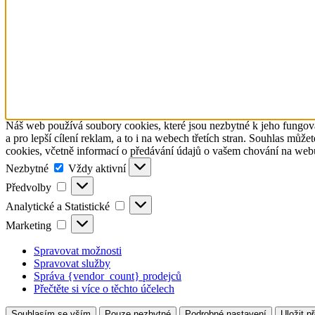
Náš web používá soubory cookies, které jsou nezbytné k jeho fungová
a pro lepší cílení reklam, a to i na webech třetích stran. Souhlas m
cookies, včetně informací o předávání údajů o vašem chování na web
Nezbytné
Nezbytné
Vždy aktivní
Předvolby
Předvolby
Analytické
Analytické a Statistické
a
Marketing
Marketing
Statistické
Spravovat možnosti
Spravovat služby
Správa {vendor_count} prodejců
Přečtěte si více o těchto účelech
Souhlasím se vším
Pouze nezbytné
Podrobné nastavení
Uložit p