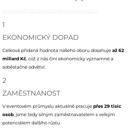
KDO PATŘÍ DO EVENTOVÉHO PRŮMYSLU
1
EKONOMICKÝ DOPAD
Celková přidaná hodnota našeho oboru dosahuje
až 62
miliard Kč
, což z nás činí ekonomicky významné a
soběstačné odvětví.
2
ZAMĚSTNANOST
V eventovém průmyslu aktuálně pracuje
přes 29 tisíc
osob
, jsme tedy silným zaměstnavatelem s velkým
potenciálem dalšího růstu.