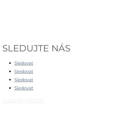
SLEDUJTE NÁS
Sledovat
Sledovat
Sledovat
Sledovat
LOGO KE STAŽENÍ
Česká eventová asociace z.s.
Salvátorská 931/8
110 00 Praha 1 – Staré Město