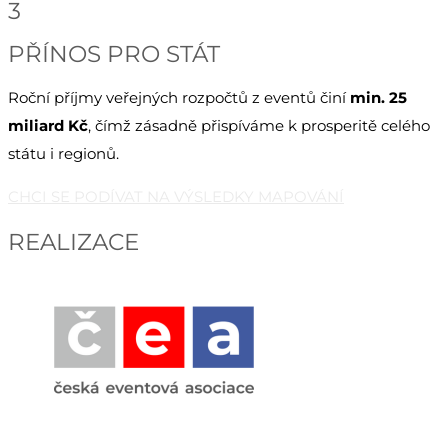
3
PŘÍNOS PRO STÁT
Roční příjmy veřejných rozpočtů z eventů činí
min. 25
miliard Kč
, čímž zásadně přispíváme k prosperitě celého
státu i regionů.
CHCI SE PODÍVAT NA VÝSLEDKY MAPOVÁNÍ
REALIZACE