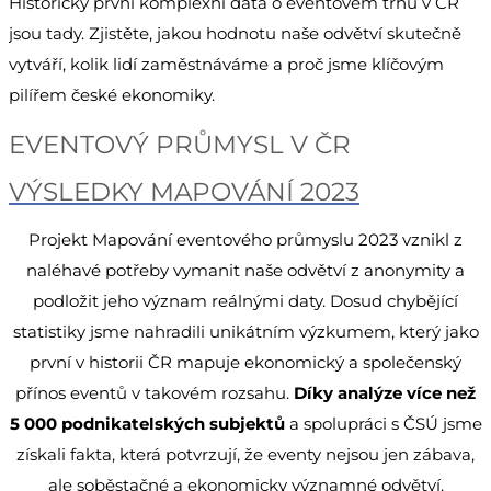
Historicky první komplexní data o eventovém trhu v ČR
jsou tady. Zjistěte, jakou hodnotu naše odvětví skutečně
vytváří, kolik lidí zaměstnáváme a proč jsme klíčovým
pilířem české ekonomiky.
EVENTOVÝ PRŮMYSL V ČR
VÝSLEDKY MAPOVÁNÍ 2023
Projekt Mapování eventového průmyslu 2023 vznikl z
naléhavé potřeby vymanit naše odvětví z anonymity a
podložit jeho význam reálnými daty. Dosud chybějící
statistiky jsme nahradili unikátním výzkumem, který jako
první v historii ČR mapuje ekonomický a společenský
přínos eventů v takovém rozsahu.
Díky analýze více než
5 000 podnikatelských subjektů
a spolupráci s ČSÚ jsme
získali fakta, která potvrzují, že eventy nejsou jen zábava,
ale soběstačné a ekonomicky významné odvětví.