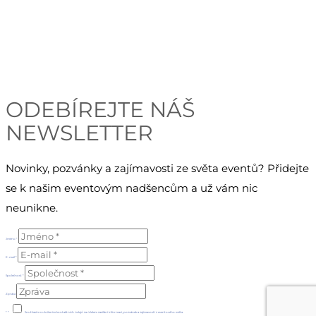
E-mail:
info@c-e-a.cz
IČO:
063 99 304
DIČ: CZ063 99 304
ODEBÍREJTE NÁŠ
NEWSLETTER
Novinky, pozvánky a zajímavosti ze světa eventů? Přidejte
se k našim eventovým nadšencům a už vám nic
neunikne.
Jméno *
E-mail *
Společnost *
Zpráva
*
*
Souhlasím s uložením kontaktních údajů za účelem zasílání informací, pozvánek a zajímavostí z eventového světa.