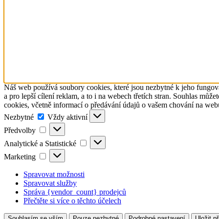
Náš web používá soubory cookies, které jsou nezbytné k jeho fungová
a pro lepší cílení reklam, a to i na webech třetích stran. Souhlas m
cookies, včetně informací o předávání údajů o vašem chování na web
Nezbytné
Nezbytné
Vždy aktivní
Předvolby
Předvolby
Analytické
Analytické a Statistické
a
Marketing
Marketing
Statistické
Spravovat možnosti
Spravovat služby
Správa {vendor_count} prodejců
Přečtěte si více o těchto účelech
Souhlasím se vším
Pouze nezbytné
Podrobné nastavení
Uložit p