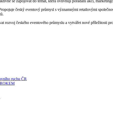
tivně se zapojovat do témat, která ovlivňují pořádání akcí, marketingo
ry. Propojuje český eventový průmysl s významnými retailovými společn
tů.
t rozvoj českého eventového průmyslu a vytvářet nové příležitosti pro
tovního ruchu ČR
. ROKEM
E