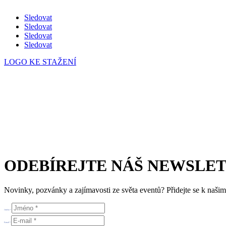
Sledovat
Sledovat
Sledovat
Sledovat
LOGO KE STAŽENÍ
Česká eventová asociace z.s.
Salvátorská 931/8
110 00 Praha 1 – Staré Město
E-mail:
info@c-e-a.cz
IČO:
063 99 304
DIČ: CZ063 99 304
ODEBÍREJTE NÁŠ NEWSLE
Novinky, pozvánky a zajímavosti ze světa eventů? Přidejte se k naš
Jméno *
E-mail *