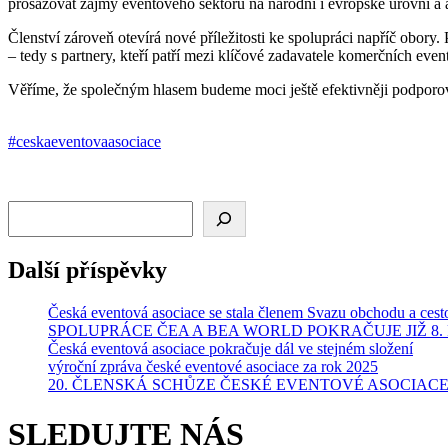
prosazovat zájmy eventového sektoru na národní i evropské úrovni a ak
Členství zároveň otevírá nové příležitosti ke spolupráci napříč obo
– tedy s partnery, kteří patří mezi klíčové zadavatele komerčních even
Věříme, že společným hlasem budeme moci ještě efektivněji podporova
#ceskaeventovaasociace
Hledat
Další příspěvky
Česká eventová asociace se stala členem Svazu obchodu a ces
SPOLUPRÁCE ČEA A BEA WORLD POKRAČUJE JIŽ 8
Česká eventová asociace pokračuje dál ve stejném složení
výroční zpráva české eventové asociace za rok 2025
20. ČLENSKÁ SCHŮZE ČESKÉ EVENTOVÉ ASOCIAC
SLEDUJTE NÁS