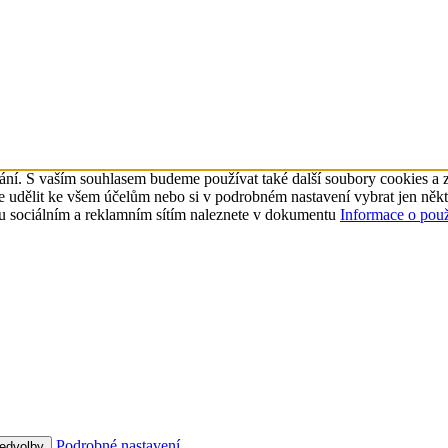
ní. S vaším souhlasem budeme používat také další soubory cookies a zp
ůžete udělit ke všem účelům nebo si v podrobném nastavení vybrat jen n
u sociálním a reklamním sítím naleznete v dokumentu
Informace o pou
Podrobné nastavení
ředvolby