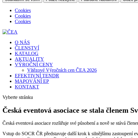
Cookies
Cookies
Cookies
O NÁS
ČLENSTVÍ
KATALOG
AKTUALITY
VÝROČNÍ CENY
Vítězové Výročních cen ČEA 2026
EFEKTIVNÍ TENDR
MAPOVÁNÍ EP
KONTAKT
Vyberte stránku
Česká eventová asociace se stala členem 
Česká eventová asociace rozšiřuje své působení a nově se stává č
Vstup do SOCR ČR představuje další krok k silnějšímu zastoupení e