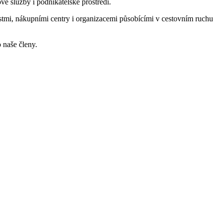
vé služby i podnikatelské prostředí.
ostmi, nákupními centry i organizacemi působícími v cestovním ruchu
 naše členy.