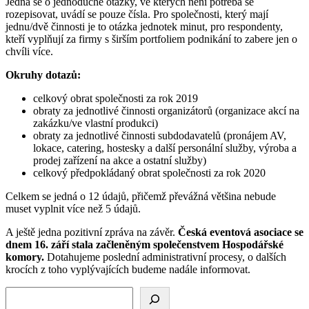
Jedná se o jednoduché otázky, ve kterých není potřeba se
rozepisovat, uvádí se pouze čísla. Pro společnosti, který mají
jednu/dvě činnosti je to otázka jednotek minut, pro respondenty,
kteří vyplňují za firmy s širším portfoliem podnikání to zabere jen o
chvíli více.
Okruhy dotazů:
celkový obrat společnosti za rok 2019
obraty za jednotlivé činnosti organizátorů (organizace akcí na
zakázku/ve vlastní produkci)
obraty za jednotlivé činnosti subdodavatelů (pronájem AV,
lokace, catering, hostesky a další personální služby, výroba a
prodej zařízení na akce a ostatní služby)
celkový předpokládaný obrat společnosti za rok 2020
Celkem se jedná o 12 údajů, přičemž převážná většina nebude
muset vyplnit více než 5 údajů.
A ještě jedna pozitivní zpráva na závěr.
Česká eventová asociace se
dnem 16. září stala začleněným společenstvem Hospodářské
komory.
Dotahujeme poslední administrativní procesy, o dalších
krocích z toho vyplývajících budeme nadále informovat.
Hledat