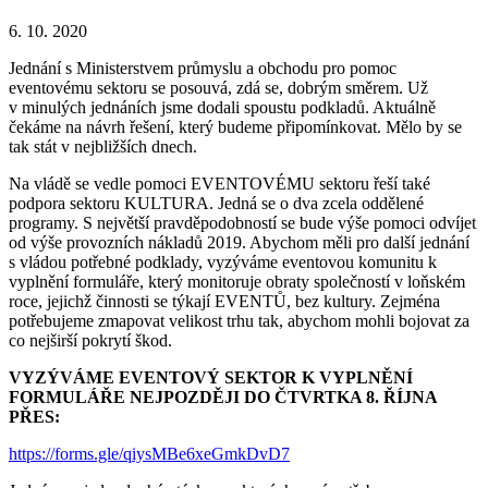
6. 10. 2020
Jednání s Ministerstvem průmyslu a obchodu pro pomoc
eventovému sektoru se posouvá, zdá se, dobrým směrem. Už
v minulých jednáních jsme dodali spoustu podkladů. Aktuálně
čekáme na návrh řešení, který budeme připomínkovat. Mělo by se
tak stát v nejbližších dnech.
Na vládě se vedle pomoci EVENTOVÉMU sektoru řeší také
podpora sektoru KULTURA. Jedná se o dva zcela oddělené
programy. S největší pravděpodobností se bude výše pomoci odvíjet
od výše provozních nákladů 2019. Abychom měli pro další jednání
s vládou potřebné podklady, vyzýváme eventovou komunitu k
vyplnění formuláře, který monitoruje obraty společností v loňském
roce, jejichž činnosti se týkají EVENTŮ, bez kultury. Zejména
potřebujeme zmapovat velikost trhu tak, abychom mohli bojovat za
co nejširší pokrytí škod.
VYZÝVÁME EVENTOVÝ SEKTOR K VYPLNĚNÍ
FORMULÁŘE NEJPOZDĚJI DO ČTVRTKA 8. ŘÍJNA
PŘES:
https://forms.gle/qiysMBe6xeGmkDvD7