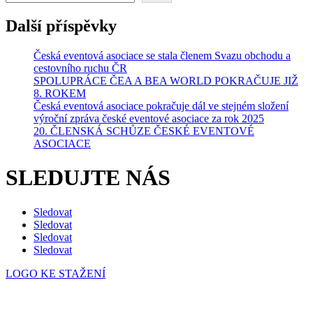
Další příspěvky
Česká eventová asociace se stala členem Svazu obchodu a
cestovního ruchu ČR
SPOLUPRÁCE ČEA A BEA WORLD POKRAČUJE JIŽ
8. ROKEM
Česká eventová asociace pokračuje dál ve stejném složení
výroční zpráva české eventové asociace za rok 2025
20. ČLENSKÁ SCHŮZE ČESKÉ EVENTOVÉ
ASOCIACE
SLEDUJTE NÁS
Sledovat
Sledovat
Sledovat
Sledovat
LOGO KE STAŽENÍ
Česká eventová asociace z.s.
Salvátorská 931/8