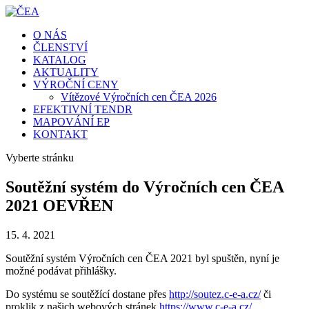
O NÁS
ČLENSTVÍ
KATALOG
AKTUALITY
VÝROČNÍ CENY
Vítězové Výročních cen ČEA 2026
EFEKTIVNÍ TENDR
MAPOVÁNÍ EP
KONTAKT
Vyberte stránku
Soutěžní systém do Výročních cen ČEA
2021 OEVŘEN
15. 4. 2021
Soutěžní systém Výročních cen ČEA 2021 byl spuštěn, nyní je
možné podávat přihlášky.
Do systému se soutěžící dostane přes
http://soutez.c-e-a.cz/
či
proklik z našich webových stránek
https://www.c-e-a.cz/
.