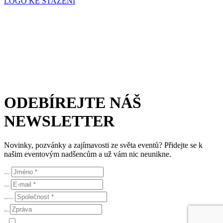
LOGO KE STAŽENÍ
Česká eventová asociace z.s.
Salvátorská 931/8
110 00 Praha 1 – Staré Město
E-mail:
info@c-e-a.cz
IČO:
063 99 304
DIČ: CZ063 99 304
ODEBÍREJTE NÁŠ
NEWSLETTER
Novinky, pozvánky a zajímavosti ze světa eventů? Přidejte se k
našim eventovým nadšencům a už vám nic neunikne.
Jméno *
E-mail *
Společnost *
Zpráva