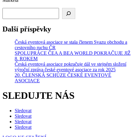
Markéta
Hledat
Další příspěvky
Česká eventová asociace se stala členem Svazu obchodu a
cestovního ruchu ČR
SPOLUPRÁCE ČEA A BEA WORLD POKRAČUJE JIŽ
8. ROKEM
Česká eventová asociace pokračuje dál ve stejném složení
výroční zpráva české eventové asociace za rok 2025
20. ČLENSKÁ SCHŮZE ČESKÉ EVENTOVÉ
ASOCIACE
SLEDUJTE NÁS
Sledovat
Sledovat
Sledovat
Sledovat