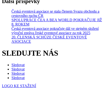
Další příspěvky
Česká eventová asociace se stala členem Svazu obchodu a
cestovního ruchu ČR
SPOLUPRÁCE ČEA A BEA WORLD POKRAČUJE JIŽ
8. ROKEM
Česká eventová asociace pokračuje dál ve stejném složení
výroční zpráva české eventové asociace za rok 2025
20. ČLENSKÁ SCHŮZE ČESKÉ EVENTOVÉ
ASOCIACE
SLEDUJTE NÁS
Sledovat
Sledovat
Sledovat
Sledovat
LOGO KE STAŽENÍ
Česká eventová asociace z.s.
Salvátorská 931/8
110 00 Praha 1 – Staré Město