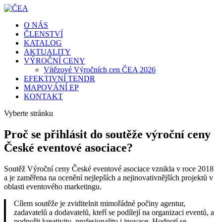
O NÁS
ČLENSTVÍ
KATALOG
AKTUALITY
VÝROČNÍ CENY
Vítězové Výročních cen ČEA 2026
EFEKTIVNÍ TENDR
MAPOVÁNÍ EP
KONTAKT
Vyberte stránku
Proč se přihlásit do soutěže výroční ceny
České eventové asociace?
Soutěž Výroční ceny České eventové asociace vznikla v roce 2018
a je zaměřena na ocenění nejlepších a nejinovativnějších projektů v
oblasti eventového marketingu.
Cílem soutěže je zviditelnit mimořádné počiny agentur,
zadavatelů a dodavatelů, kteří se podílejí na organizaci eventů, a
podpořit kreativitu, profesionalitu i inovace. Hodnotí se