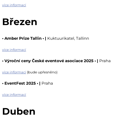
více informací
Březen
•
Amber Prize Tallin
•
|
Kuktuurikatel, Tallinn
více informací
•
Výroční ceny České eventové asociace 2025
•
|
Praha
více informací
(bude upřesněno)
•
EventFest 2025
•
|
Praha
více informací
Duben