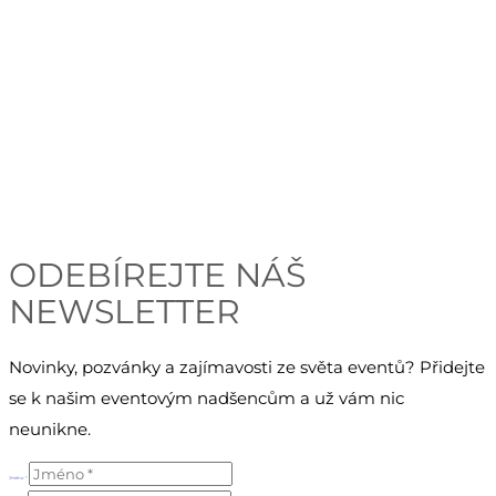
Česká eventová asociace z.s.
Salvátorská 931/8
110 00 Praha 1 – Staré Město
E-mail:
info@c-e-a.cz
IČO:
063 99 304
DIČ: CZ063 99 304
ODEBÍREJTE NÁŠ
NEWSLETTER
Novinky, pozvánky a zajímavosti ze světa eventů? Přidejte
se k našim eventovým nadšencům a už vám nic
neunikne.
Jméno *