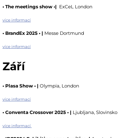
•
The meetings show
•
|
ExCeL London
více informací
•
BrandEx 2025
•
|
Messe Dortmund
více informací
Září
•
Plasa Show
•
|
Olympia, London
více informací
•
Conventa Crossover 2025
•
|
Ljubljana, Slovinsko
více informací