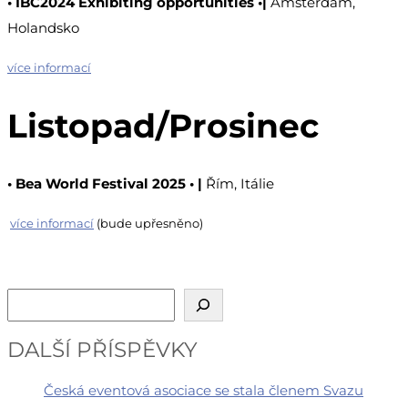
• IBC2024 Exhibiting opportunities •|
Amsterdam,
Holandsko
více informací
Listopad/Prosinec
• Bea World Festival 2025 • |
Řím, Itálie
více informací
(bude upřesněno)
Hledat
DALŠÍ PŘÍSPĚVKY
Česká eventová asociace se stala členem Svazu