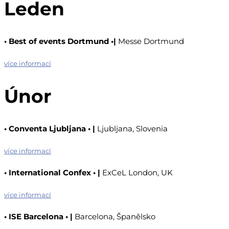
Leden
•
Best of events Dortmund
•
|
Messe Dortmund
více informací
Únor
•
Conventa Ljubljana
•
|
Ljubljana, Slovenia
více informací
•
International Confex
•
|
ExCeL London, UK
více informací
•
ISE Barcelona
•
|
Barcelona, Španělsko