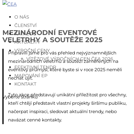
O NÁS
ČLENSTVÍ
MEZINÁRODNÍ EVENTOVÉ
KATALOG
VELETRHY A SOUTĚŽE 2025
AKTUALITY
VÝROČNÍ CENY
Připravili jsme pro vás přehled nejvýznamnějších
VÍTĚZOVÉ VÝROČNÍCH CEN ČEA 2026
mezinárodních veletrhů a soutěží zaměřených na
EFEKTIVNÍ TENDR
eventový průmysl, které byste si v roce 2025 neměli
MAPOVÁNÍ EP
nechat ujít.
KONTAKT
Tyto akce představují unikátní příležitost pro všechny,
Vyberte stránku
kteří chtějí představit vlastní projekty širšímu publiku,
načerpat inspiraci, sledovat aktuální trendy, nebo
navázat cenné kontakty.