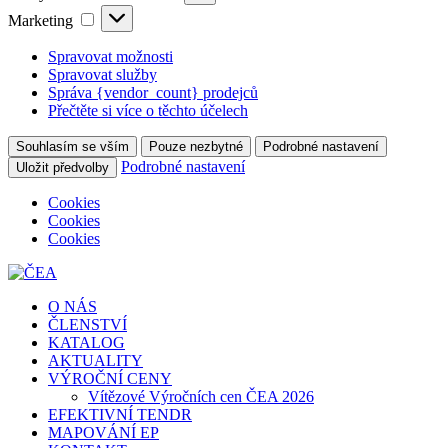
a
Marketing
Marketing
Statistické
Spravovat možnosti
Spravovat služby
Správa {vendor_count} prodejců
Přečtěte si více o těchto účelech
Souhlasím se vším
Pouze nezbytné
Podrobné nastavení
Podrobné nastavení
Uložit předvolby
Cookies
Cookies
Cookies
O NÁS
ČLENSTVÍ
KATALOG
AKTUALITY
VÝROČNÍ CENY
Vítězové Výročních cen ČEA 2026
EFEKTIVNÍ TENDR
MAPOVÁNÍ EP