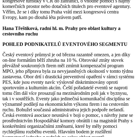
kongresové turistiky v ČR do zahraničí, o vhodné pomoci s nájmy
komerčních prostor nebo dotačních titulech pro eventové agentury.
Věřím, že se i díky tomu Praha vrátí mezi kongresová centra
Evropy, kam po dlouhá léta právem patří.
Hana Třeštíková, radní hl. m. Prahy pro oblast kultury a
cestovního ruchu
POHLED PODNIKATELŮ EVENTOVÉHO SEGMENTU
Český eventový průmysl je od března razantně omezen, a jen díky
on-line formátům běží zhruba na 10 %. Obrovské ztráty stovek
převážně soukromých firem měl zmírnit kompenzační program
MPO, jeho příprava byla za nevyjasněných okolností v tomto týdnu
zastavena. Obor drtí i drastická preventivní opatření v rámci systému
PES, kde jsou eventy navíc výslovně diskriminovány oproti
sportovním a kulturním akcím. Čeští pořadatelé eventů se naproti
tomu čím dál více prosazují na mezinárodním poli jak v byznysu,
tak i v soutěžích. Eventy jako jedinečná komunikační disciplína se
významně podílejí na ekonomickém výkonu firem i na cestovním
ruchu. Bohužel současná administrativa jejich podpoře nefandí.
Česká eventová asociace neustává v boji o pomoc, s návrhy jsme se
prostřednictvím Hospodářské komory obrátili i na magistrát Prahy s
konkrétními organizačními změnami, které by měly pomoci
rychlejšímu rozběhu eventů. Hlavním bodem je rozšíření