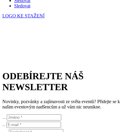
Sledovat
Sledovat
LOGO KE STAŽENÍ
Česká eventová asociace z.s.
Salvátorská 931/8
110 00 Praha 1 – Staré Město
E-mail:
info@c-e-a.cz
IČO:
063 99 304
DIČ: CZ063 99 304
ODEBÍREJTE NÁŠ
NEWSLETTER
Novinky, pozvánky a zajímavosti ze světa eventů? Přidejte se k
našim eventovým nadšencům a už vám nic neunikne.
Jméno *
E-mail *