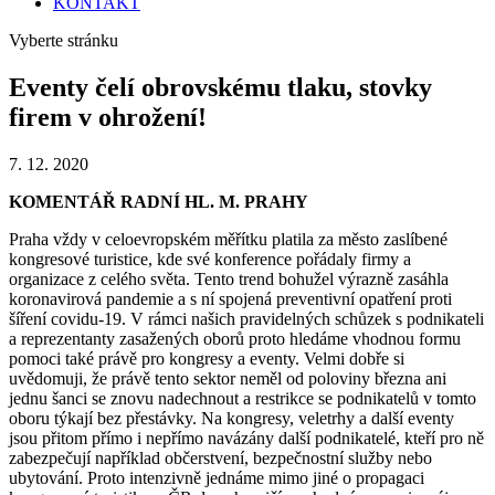
KONTAKT
Vyberte stránku
Eventy čelí obrovskému tlaku, stovky
firem v ohrožení!
7. 12. 2020
KOMENTÁŘ RADNÍ HL. M. PRAHY
Praha vždy v celoevropském měřítku platila za město zaslíbené
kongresové turistice, kde své konference pořádaly firmy a
organizace z celého světa. Tento trend bohužel výrazně zasáhla
koronavirová pandemie a s ní spojená preventivní opatření proti
šíření covidu-19. V rámci našich pravidelných schůzek s podnikateli
a reprezentanty zasažených oborů proto hledáme vhodnou formu
pomoci také právě pro kongresy a eventy. Velmi dobře si
uvědomuji, že právě tento sektor neměl od poloviny března ani
jednu šanci se znovu nadechnout a restrikce se podnikatelů v tomto
oboru týkají bez přestávky. Na kongresy, veletrhy a další eventy
jsou přitom přímo i nepřímo navázány další podnikatelé, kteří pro ně
zabezpečují například občerstvení, bezpečnostní služby nebo
ubytování. Proto intenzivně jednáme mimo jiné o propagaci