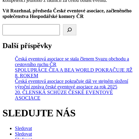
kompetencí jednoho z radních za celou oblast eventů.
Vít Rozehnal, předseda České eventové asociace, začleněného
společenstva Hospodářské komory ČR
Hledat
Další příspěvky
Česká eventová asociace se stala členem Svazu obchodu a
cestovního ruchu ČR
SPOLUPRÁCE ČEA A BEA WORLD POKRAČUJE JIŽ
8. ROKEM
Česká eventová asociace pokračuje dál ve stejném složení
výroční zpráva české eventové asociace za rok 2025
20. ČLENSKÁ SCHŮZE ČESKÉ EVENTOVÉ
ASOCIACE
SLEDUJTE NÁS
Sledovat
Sledovat