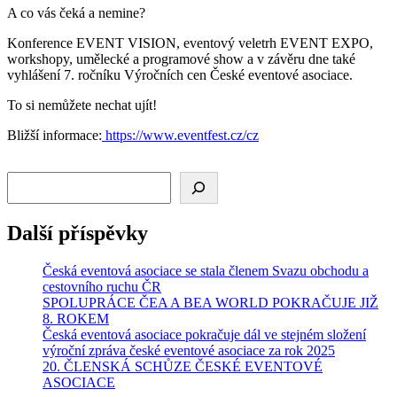
A co vás čeká a nemine?
Konference EVENT VISION, eventový veletrh EVENT EXPO,
workshopy, umělecké a programové show a v závěru dne také
vyhlášení 7. ročníku Výročních cen České eventové asociace.
To si nemůžete nechat ujít!
Bližší informace:
https://www.eventfest.cz/cz
Hledat
Další příspěvky
Česká eventová asociace se stala členem Svazu obchodu a
cestovního ruchu ČR
SPOLUPRÁCE ČEA A BEA WORLD POKRAČUJE JIŽ
8. ROKEM
Česká eventová asociace pokračuje dál ve stejném složení
výroční zpráva české eventové asociace za rok 2025
20. ČLENSKÁ SCHŮZE ČESKÉ EVENTOVÉ
ASOCIACE