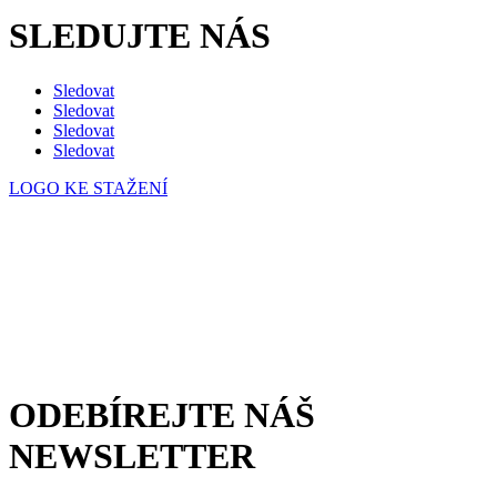
SLEDUJTE NÁS
Sledovat
Sledovat
Sledovat
Sledovat
LOGO KE STAŽENÍ
Česká eventová asociace z.s.
Salvátorská 931/8
110 00 Praha 1 – Staré Město
E-mail:
info@c-e-a.cz
IČO:
063 99 304
DIČ: CZ063 99 304
ODEBÍREJTE NÁŠ
NEWSLETTER