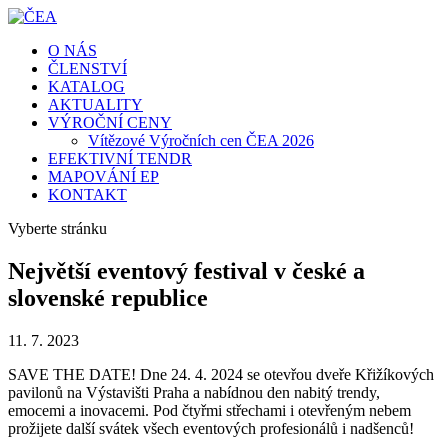
O NÁS
ČLENSTVÍ
KATALOG
AKTUALITY
VÝROČNÍ CENY
Vítězové Výročních cen ČEA 2026
EFEKTIVNÍ TENDR
MAPOVÁNÍ EP
KONTAKT
Vyberte stránku
Největší eventový festival v české a
slovenské republice
11. 7. 2023
SAVE THE DATE! Dne 24. 4. 2024 se otevřou dveře Křižíkových
pavilonů na Výstavišti Praha a nabídnou den nabitý trendy,
emocemi a inovacemi. Pod čtyřmi střechami i otevřeným nebem
prožijete další svátek všech eventových profesionálů i nadšenců!