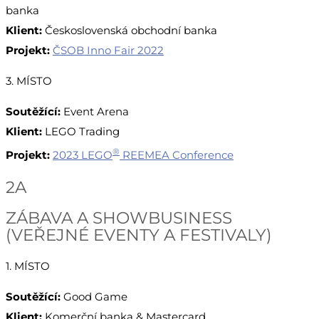
banka
Klient:
Československá obchodní banka
Projekt:
ČSOB Inno Fair 2022
3. MÍSTO
Soutěžící:
Event Arena
Klient:
LEGO Trading
®
Projekt:
2023 LEGO
REEMEA Conference
2A
ZÁBAVA A SHOWBUSINESS
(VEŘEJNÉ EVENTY A FESTIVALY)
1. MÍSTO
Soutěžící:
Good Game
Klient:
Komerční banka & Mastercard