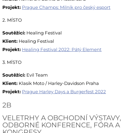
Projekt:
Prague Champs: Milník pro český esport
2. MÍSTO
Soutěžící:
Healing Festival
Klient:
Healing Festival
Projekt:
Healing Festival 2022: Pátý Element
3. MÍSTO
Soutěžící:
Evil Team
Klient:
Klasik Moto / Harley-Davidson Praha
Projekt:
Prague Harley Days a Burgerfest 2022
2B
VELETRHY A OBCHODNÍ VÝSTAVY,
ODBORNÉ KONFERENCE, FÓRA A
KONGRESY