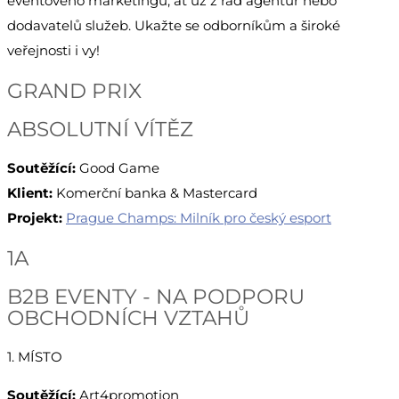
eventového marketingu, ať už z řad agentur nebo
dodavatelů služeb. Ukažte se odborníkům a široké
veřejnosti i vy!
GRAND PRIX
ABSOLUTNÍ VÍTĚZ
Soutěžící:
Good Game
Klient:
Komerční banka & Mastercard
Projekt:
Prague Champs: Milník pro český esport
1A
B2B EVENTY - NA PODPORU
OBCHODNÍCH VZTAHŮ
1. MÍSTO
Soutěžící:
Art4promotion