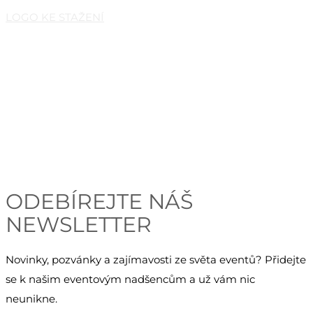
LOGO KE STAŽENÍ
Česká eventová asociace z.s.
Salvátorská 931/8
110 00 Praha 1 – Staré Město
E-mail:
info@c-e-a.cz
IČO:
063 99 304
DIČ: CZ063 99 304
ODEBÍREJTE NÁŠ
NEWSLETTER
Novinky, pozvánky a zajímavosti ze světa eventů? Přidejte
se k našim eventovým nadšencům a už vám nic
neunikne.