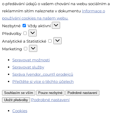
o předávání údajů o vašem chování na webu sociálním a
reklamním sítím naleznete v dokumentu
Informace o
používání cookies na našem webu.
Nezbytné
Nezbytné
Vždy aktivní
Předvolby
Předvolby
Analytické
Analytické a Statistické
a
Marketing
Marketing
Statistické
Spravovat možnosti
Spravovat služby
Správa {vendor_count} prodejců
Přečtěte si více o těchto účelech
Souhlasím se vším
Pouze nezbytné
Podrobné nastavení
Podrobné nastavení
Uložit předvolby
Cookies