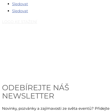
Sledovat
Sledovat
LOGO KE STAŽENÍ
Česká eventová asociace z.s.
Salvátorská 931/8
110 00 Praha 1 – Staré Město
E-mail:
info@c-e-a.cz
IČO:
063 99 304
DIČ: CZ063 99 304
ODEBÍREJTE NÁŠ
NEWSLETTER
Novinky, pozvánky a zajímavosti ze světa eventů? Přidejte