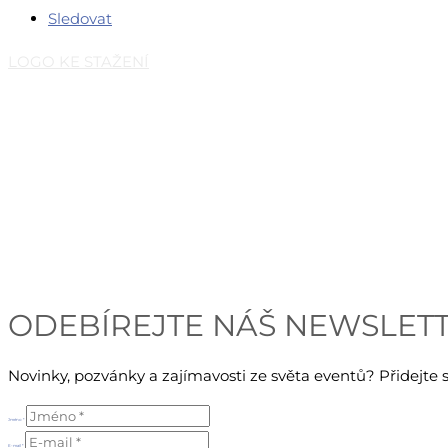
Sledovat
LOGO KE STAŽENÍ
Česká eventová asociace z.s.
Salvátorská 931/8
110 00 Praha 1 – Staré Město
E-mail:
info@c-e-a.cz
IČO:
063 99 304
DIČ: CZ063 99 304
ODEBÍREJTE NÁŠ NEWSLET
Novinky, pozvánky a zajímavosti ze světa eventů? Přidejt
Jméno *
E-mail *