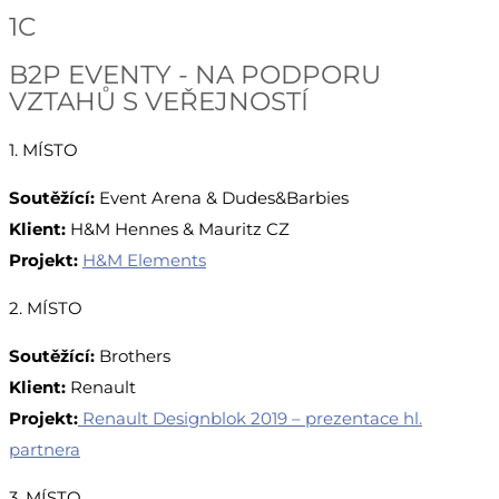
1C
B2P EVENTY - NA PODPORU
VZTAHŮ S VEŘEJNOSTÍ
1. MÍSTO
Soutěžící:
Event Arena & Dudes&Barbies
Klient:
H&M Hennes & Mauritz CZ
Projekt:
H&M Elements
2. MÍSTO
Soutěžící:
Brothers
Klient:
Renault
Projekt:
Renault Designblok 2019 – prezentace hl.
partnera
3. MÍSTO