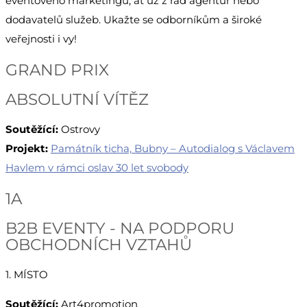
eventového marketingu, ať už z řad agentur nebo
dodavatelů služeb. Ukažte se odborníkům a široké
veřejnosti i vy!
GRAND PRIX
ABSOLUTNÍ VÍTĚZ
Soutěžící:
Ostrovy
Projekt:
Památník ticha, Bubny – Autodialog s Václavem
Havlem v rámci oslav 30 let svobody
1A
B2B EVENTY - NA PODPORU
OBCHODNÍCH VZTAHŮ
1. MÍSTO
Soutěžící:
Art4promotion