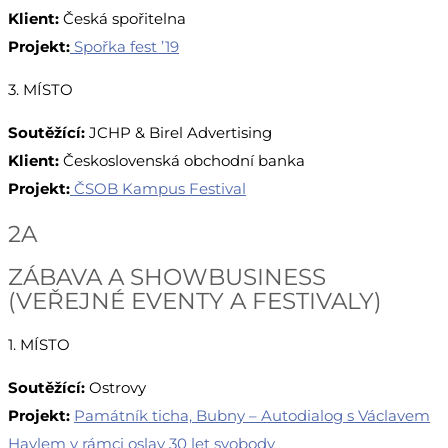
Klient:
Česká spořitelna
Projekt:
Spořka fest ’19
3. MÍSTO
Soutěžící:
JCHP & Birel Advertising
Klient:
Československá obchodní banka
Projekt:
ČSOB Kampus Festival
2A
ZÁBAVA A SHOWBUSINESS
(VEŘEJNÉ EVENTY A FESTIVALY)
1. MÍSTO
Soutěžící:
Ostrovy
Projekt:
Památník ticha, Bubny – Autodialog s Václavem
Havlem v rámci oslav 30 let svobody