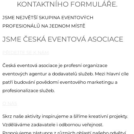
KONTAKTNÍHO FORMULÁŘE.
JSME NEJVĚTŠÍ SKUPINA EVENTOVÝCH
PROFESIONÁLŮ NA JEDNOM MÍSTĚ
JSME ČESKÁ EVENTOVÁ ASOCIACE
PŘIDEJTE SE K NÁM
Česká eventová asociace je profesní organizace
eventových agentur a dodavatelů služeb. Mezi hlavní cíle
patří budování povědomí eventového marketingu a
profesionalizace služeb.
O NÁS
Skrz naše aktivity inspirujeme a šíříme kreativní projekty.
Vzděláváme zadavatele i odbornou veřejnost.
Propojujeme zástupce z různých oblastí našeho odvětví.