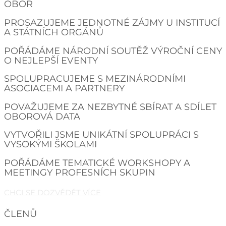
OBOR
PROSAZUJEME JEDNOTNÉ ZÁJMY U INSTITUCÍ
A STÁTNÍCH ORGÁNŮ
POŘÁDÁME NÁRODNÍ SOUTĚŽ VÝROČNÍ CENY
O NEJLEPŠÍ EVENTY
SPOLUPRACUJEME S MEZINÁRODNÍMI
ASOCIACEMI A PARTNERY
POVAŽUJEME ZA NEZBYTNÉ SBÍRAT A SDÍLET
OBOROVÁ DATA
VYTVOŘILI JSME UNIKÁTNÍ SPOLUPRÁCI S
VYSOKÝMI ŠKOLAMI
POŘÁDÁME TEMATICKÉ WORKSHOPY A
MEETINGY PROFESNÍCH SKUPIN
CHCI SE DOZVĚDĚT VÍCE
ČLENŮ