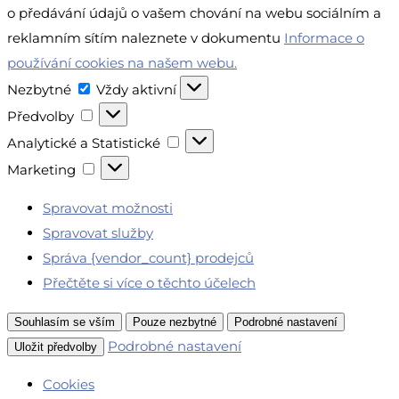
o předávání údajů o vašem chování na webu sociálním a
reklamním sítím naleznete v dokumentu
Informace o
používání cookies na našem webu.
Nezbytné
Nezbytné
Vždy aktivní
Předvolby
Předvolby
Analytické
Analytické a Statistické
a
Marketing
Marketing
Statistické
Spravovat možnosti
Spravovat služby
Správa {vendor_count} prodejců
Přečtěte si více o těchto účelech
Souhlasím se vším
Pouze nezbytné
Podrobné nastavení
Podrobné nastavení
Uložit předvolby
Cookies