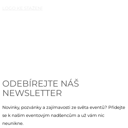
LOGO KE STAŽENÍ
Česká eventová asociace z.s.
Salvátorská 931/8
110 00 Praha 1 – Staré Město
E-mail:
info@c-e-a.cz
IČO:
063 99 304
DIČ: CZ063 99 304
ODEBÍREJTE NÁŠ
NEWSLETTER
Novinky, pozvánky a zajímavosti ze světa eventů? Přidejte
se k našim eventovým nadšencům a už vám nic
neunikne.