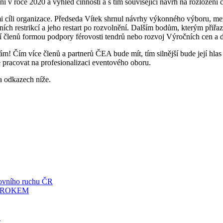
 v roce 2020 a výhled činností a s tím související návrh na rozložení 
i cíli organizace. Předseda Vítek shrnul návrhy výkonného výboru, me
ích restrikcí a jeho restart po rozvolnění. Dalším bodům, kterým přiřa
tí členů formou podpory férovosti tendrů nebo rozvoj Výročních cen a d
 Čím více členů a partnerů ČEA bude mít, tím silnější bude její hlas a
e pracovat na profesionalizaci eventového oboru.
a odkazech níže.
tovního ruchu ČR
. ROKEM
E