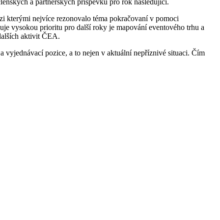
členských a partnerských příspěvků pro rok následující.
zi kterými nejvíce rezonovalo téma pokračovaní v pomoci
zuje vysokou prioritu pro další roky je mapování eventového trhu a
alších aktivit ČEA.
 vyjednávací pozice, a to nejen v aktuální nepříznivé situaci. Čím