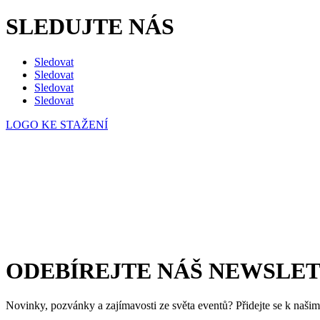
SLEDUJTE NÁS
Sledovat
Sledovat
Sledovat
Sledovat
LOGO KE STAŽENÍ
Česká eventová asociace z.s.
Salvátorská 931/8
110 00 Praha 1 – Staré Město
E-mail:
info@c-e-a.cz
IČO:
063 99 304
DIČ: CZ063 99 304
ODEBÍREJTE NÁŠ NEWSLE
Novinky, pozvánky a zajímavosti ze světa eventů? Přidejte se k naš