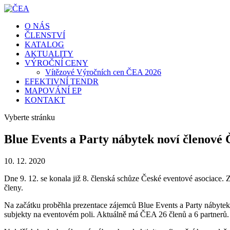
O NÁS
ČLENSTVÍ
KATALOG
AKTUALITY
VÝROČNÍ CENY
Vítězové Výročních cen ČEA 2026
EFEKTIVNÍ TENDR
MAPOVÁNÍ EP
KONTAKT
Vyberte stránku
Blue Events a Party nábytek noví členové
10. 12. 2020
Dne 9. 12. se konala již 8. členská schůze České eventové asociace. 
členy.
Na začátku proběhla prezentace zájemců Blue Events a Party nábytek.
subjekty na eventovém poli. Aktuálně má ČEA 26 členů a 6 partnerů.