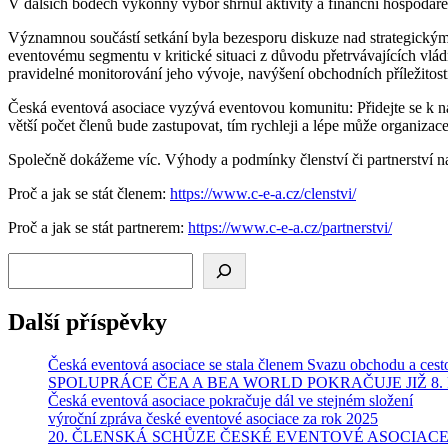
V dalších bodech výkonný výbor shrnul aktivity a finanční hospodaření
Významnou součástí setkání byla bezesporu diskuze nad strategickým
eventovému segmentu v kritické situaci z důvodu přetrvávajících vládn
pravidelné monitorování jeho vývoje, navýšení obchodních příležitos
Česká eventová asociace vyzývá eventovou komunitu: Přidejte se k nám!
větší počet členů bude zastupovat, tím rychleji a lépe může organizac
Společně dokážeme víc. Výhody a podmínky členství či partnerství n
Proč a jak se stát členem:
https://www.c-e-a.cz/clenstvi/
Proč a jak se stát partnerem:
https://www.c-e-a.cz/partnerstvi/
Hledat
Další příspěvky
Česká eventová asociace se stala členem Svazu obchodu a ces
SPOLUPRÁCE ČEA A BEA WORLD POKRAČUJE JIŽ 8
Česká eventová asociace pokračuje dál ve stejném složení
výroční zpráva české eventové asociace za rok 2025
20. ČLENSKÁ SCHŮZE ČESKÉ EVENTOVÉ ASOCIAC