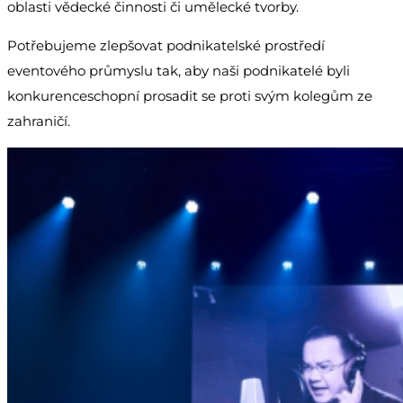
oblasti vědecké činnosti či umělecké tvorby.
Potřebujeme zlepšovat podnikatelské prostředí
eventového průmyslu tak, aby naši podnikatelé byli
konkurenceschopní prosadit se proti svým kolegům ze
zahraničí.