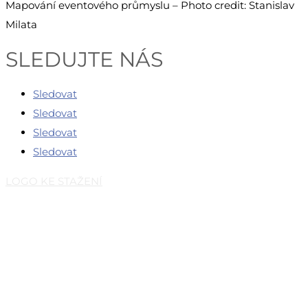
Mapování eventového průmyslu – Photo credit: Stanislav
Milata
SLEDUJTE NÁS
Sledovat
Sledovat
Sledovat
Sledovat
LOGO KE STAŽENÍ
Česká eventová asociace z.s.
Salvátorská 931/8
110 00 Praha 1 – Staré Město
E-mail:
info@c-e-a.cz