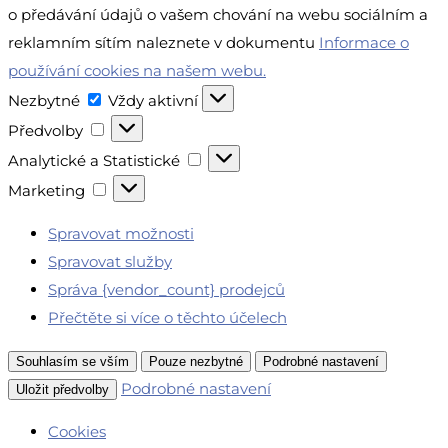
o předávání údajů o vašem chování na webu sociálním a
reklamním sítím naleznete v dokumentu
Informace o
používání cookies na našem webu.
Nezbytné
Nezbytné
Vždy aktivní
Předvolby
Předvolby
Analytické
Analytické a Statistické
a
Marketing
Marketing
Statistické
Spravovat možnosti
Spravovat služby
Správa {vendor_count} prodejců
Přečtěte si více o těchto účelech
Souhlasím se vším
Pouze nezbytné
Podrobné nastavení
Podrobné nastavení
Uložit předvolby
Cookies