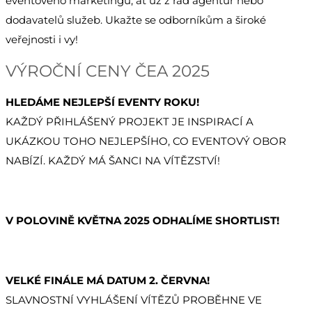
eventového marketingu, ať už z řad agentur nebo
dodavatelů služeb. Ukažte se odborníkům a široké
veřejnosti i vy!
VÝROČNÍ CENY ČEA 2025
HLEDÁME NEJLEPŠÍ EVENTY ROKU!
KAŽDÝ PŘIHLÁŠENÝ PROJEKT JE INSPIRACÍ A
UKÁZKOU TOHO NEJLEPŠÍHO, CO EVENTOVÝ OBOR
NABÍZÍ. KAŽDÝ MÁ ŠANCI NA VÍTĚZSTVÍ!
V POLOVINĚ KVĚTNA 2025 ODHALÍME SHORTLIST!
VELKÉ FINÁLE MÁ DATUM 2. ČERVNA!
SLAVNOSTNÍ VYHLÁŠENÍ VÍTĚZŮ PROBĚHNE VE