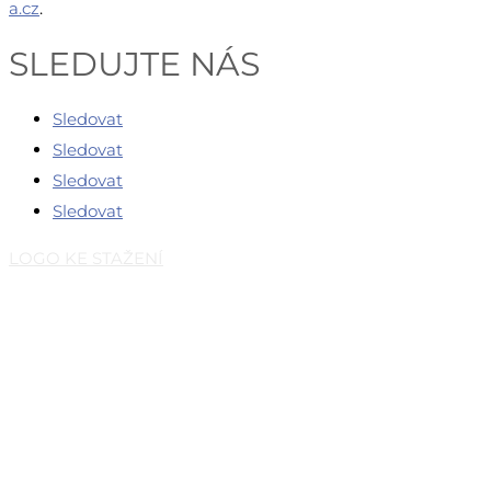
a.cz
.
SLEDUJTE NÁS
Sledovat
Sledovat
Sledovat
Sledovat
LOGO KE STAŽENÍ
Česká eventová asociace z.s.
Salvátorská 931/8
110 00 Praha 1 – Staré Město
E-mail:
info@c-e-a.cz
IČO:
063 99 304