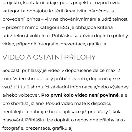
projektu, kontaktní údaje, popis projektu, rozpočtovou
kategorii a obhajobu kritérií (kreativita, náročnost a
provedení, přínos – vliv na chování/vnímání a udržitelnost
– přičemž mimo kategorii ESG je obhajoba kritéria
udržitelnost volitelná). Přihlášku soutěžící doplní o přílohy:
video, případně fotografie, prezentace, grafiku aj.
VIDEO A OSTATNÍ PŘÍLOHY
Součástí přihlášky je video, v doporučené délce max. 2
min. Video shrnuje celý průběh eventu, doporučuje se
využití titulů shrnující základní informace a/nebo výsledky
a/nebo voiceover.
Pro první kolo video není povinné,
ale
pro shortlist již ano. Pokud video máte k dispozici,
neotálejte a nahrajte ho do aplikace již pro účely 1. kola
hlasování. Přihlášku lze doplnit o nepovinné přílohy jako
fotografie, prezentace, grafiku aj.