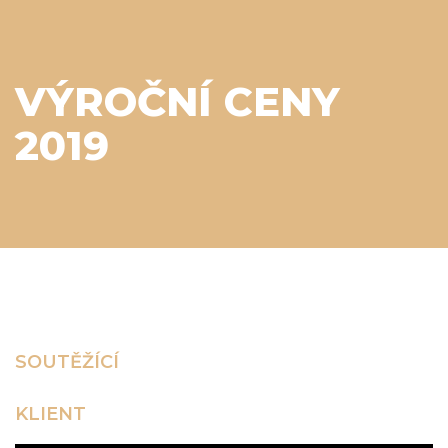
VÝROČNÍ CENY
2019
SOUTĚŽÍCÍ
KLIENT