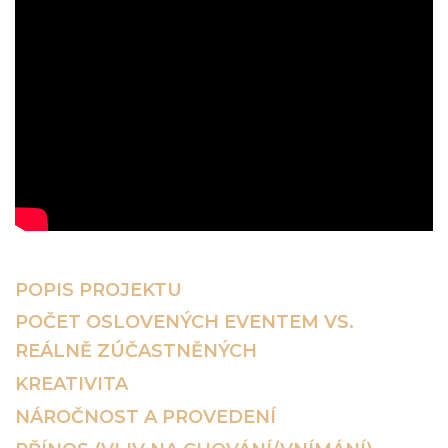
POPIS PROJEKTU
POČET OSLOVENÝCH EVENTEM VS.
REÁLNĚ ZÚČASTNĚNÝCH
KREATIVITA
NÁROČNOST A PROVEDENÍ